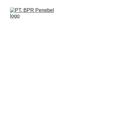
Berikut ini Piagam Audit Internal
PT. Bank Perekonomian Rakyat Penebel
Jalan Pasar No. 17 Penebel, Tabanan (Kantor
Pusat) - 0361-813904
Jalan Hayam Wuruk No. 98 Denpasar (Kantor
Cabang) - 0361-231777
PT. BPR Penebel berizin dan diawasi oleh