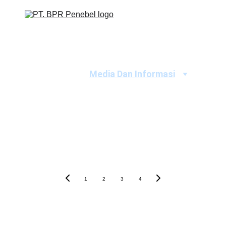
Beranda
Profile
Tabungan
Kredit
Deposito
Media Dan Informasi
1
2
3
4
"Tumbuh Bersama 